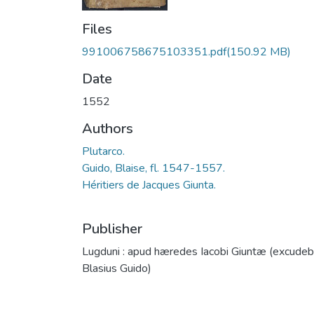
Files
991006758675103351.pdf
(150.92 MB)
Date
1552
Authors
Plutarco.
Guido, Blaise, fl. 1547-1557.
Héritiers de Jacques Giunta.
Publisher
Lugduni : apud hæredes Iacobi Giuntæ (excudeb
Blasius Guido)