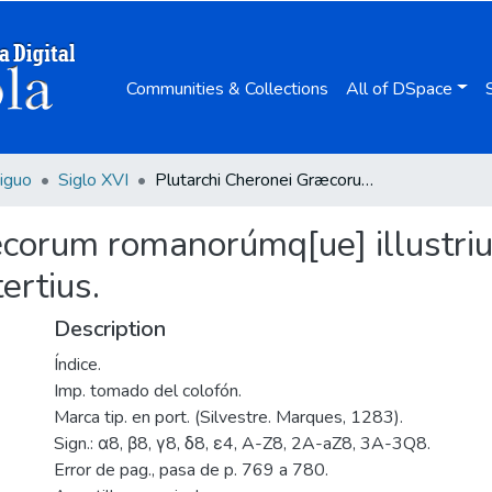
Communities & Collections
All of DSpace
iguo
Siglo XVI
Plutarchi Cheronei Græcorum romanorúmq[ue] illustrium vitæ, è græco in latinum versæ : tomus tertius.
corum romanorúmq[ue] illustriu
ertius.
Description
Índice.
Imp. tomado del colofón.
Marca tip. en port. (Silvestre. Marques, 1283).
Sign.: α8, β8, γ8, δ8, ε4, A-Z8, 2A-aZ8, 3A-3Q8.
Error de pag., pasa de p. 769 a 780.