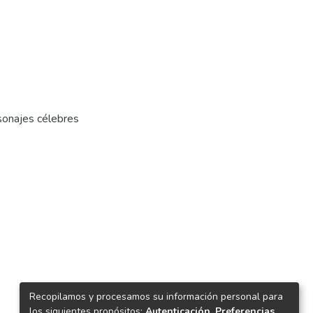
sonajes célebres
Recopilamos y procesamos su información personal para
los siguientes propósitos:
Autenticación, Preferencias,