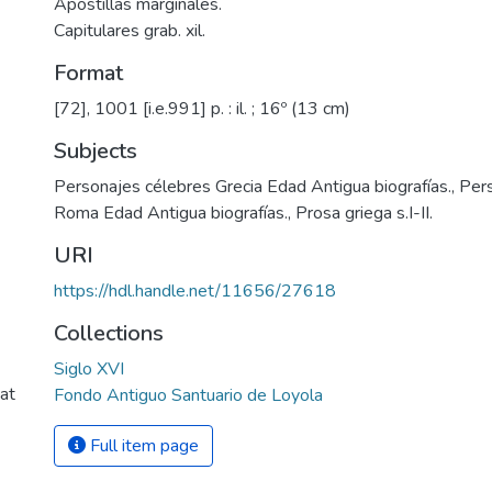
Apostillas marginales.
Capitulares grab. xil.
Format
[72], 1001 [i.e.991] p. : il. ; 16º (13 cm)
Subjects
Personajes célebres Grecia Edad Antigua biografías.
,
Per
Roma Edad Antigua biografías.
,
Prosa griega s.I-II.
URI
https://hdl.handle.net/11656/27618
Collections
Siglo XVI
at
Fondo Antiguo Santuario de Loyola
Full item page