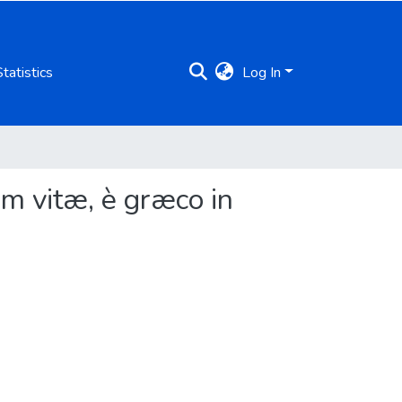
Statistics
Log In
m vitæ, è græco in