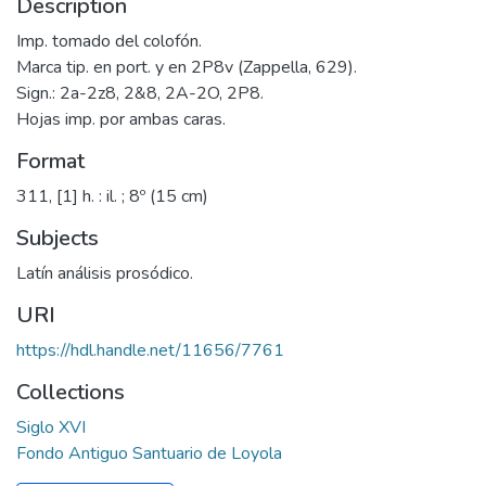
Description
Imp. tomado del colofón.
Marca tip. en port. y en 2P8v (Zappella, 629).
Sign.: 2a-2z8, 2&8, 2A-2O, 2P8.
Hojas imp. por ambas caras.
Format
311, [1] h. : il. ; 8º (15 cm)
Subjects
Latín análisis prosódico.
URI
https://hdl.handle.net/11656/7761
Collections
Siglo XVI
Fondo Antiguo Santuario de Loyola