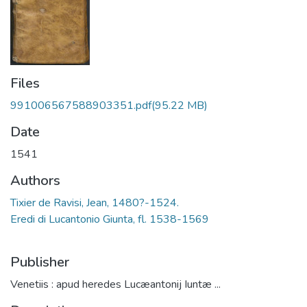
Files
991006567588903351.pdf
(95.22 MB)
Date
1541
Authors
Tixier de Ravisi, Jean, 1480?-1524.
Eredi di Lucantonio Giunta, fl. 1538-1569
Publisher
Venetiis : apud heredes Lucæantonij Iuntæ ...