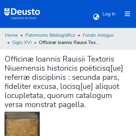
(current)
Log In
Home
Patrimonio Bibliográfico
Fondo Antiguo
Communities & Collections
Siglo XVI
Officinæ Ioannis Rauisii Textoris Niuernensis historicis poëticisq[ue] referræ disciplinis : secunda pars, fideliter excusa, locisq[ue] aliquot locupletata, quorum catalogum versa monstrat pagella.
Officinæ Ioannis Rauisii Textoris
All of DSpace
Niuernensis historicis poëticisq[ue]
referræ disciplinis : secunda pars,
Statistics
fideliter excusa, locisq[ue] aliquot
locupletata, quorum catalogum
versa monstrat pagella.