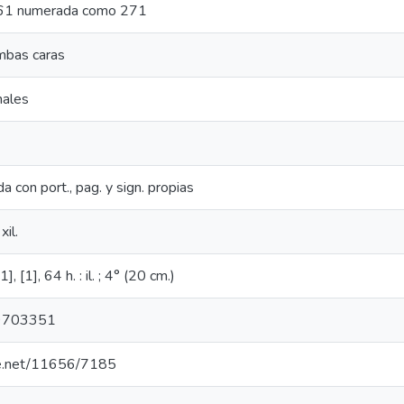
. 261 numerada como 271
mbas caras
nales
a con port., pag. y sign. propias
xil.
], [1], 64 h. : il. ; 4° (20 cm.)
9703351
dle.net/11656/7185