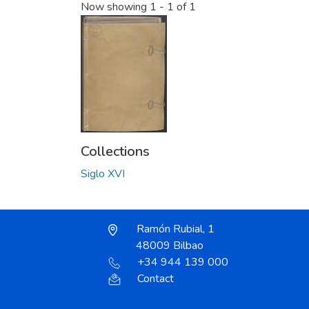
Now showing
1 - 1 of 1
Collections
Siglo XVI
Ramón Rubial, 1
48009 Bilbao
+34 944 139 000
Contact