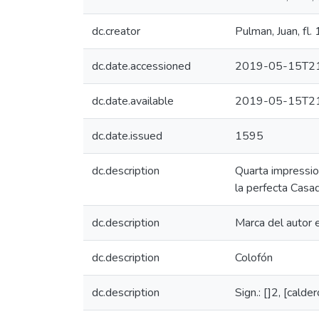
dc.creator
Pulman, Juan, fl
dc.date.accessioned
2019-05-15T21
dc.date.available
2019-05-15T21
dc.date.issued
1595
dc.description
Quarta impression
la perfecta Casad
dc.description
Marca del autor 
dc.description
Colofón
dc.description
Sign.: []2, [cald