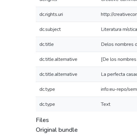
dc.rights.uri
http://creativec
dc.subject
Literatura místic
dc.title
Delos nombres de
dc.title.alternative
[De los nombres 
dc.title.alternative
La perfecta casa
dc.type
info:eu-repo/sem
dc.type
Text
Files
Original bundle