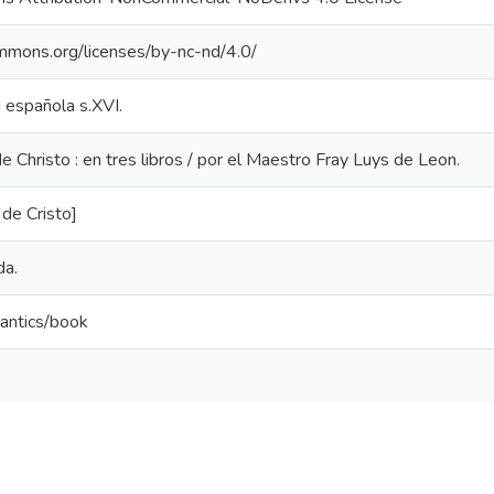
ommons.org/licenses/by-nc-nd/4.0/
a española s.XVI.
 Christo : en tres libros / por el Maestro Fray Luys de Leon.
de Cristo]
da.
antics/book