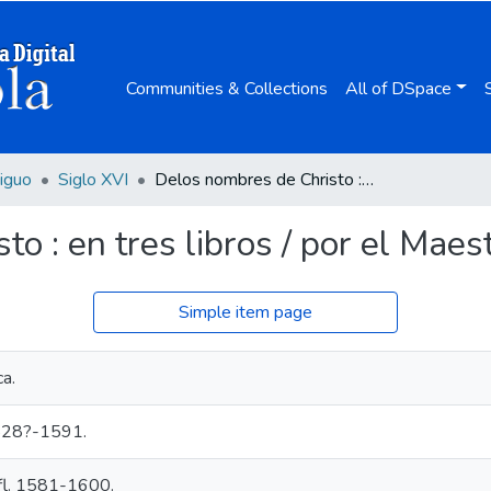
Communities & Collections
All of DSpace
iguo
Siglo XVI
Delos nombres de Christo : en tres libros / por el Maestro Fray Luys de Leon.
o : en tres libros / por el Maes
Simple item page
a.
1528?-1591.
 fl. 1581-1600.