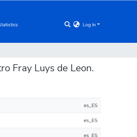
Statistics
Log In
tro Fray Luys de Leon.
es_ES
es_ES
es_ES