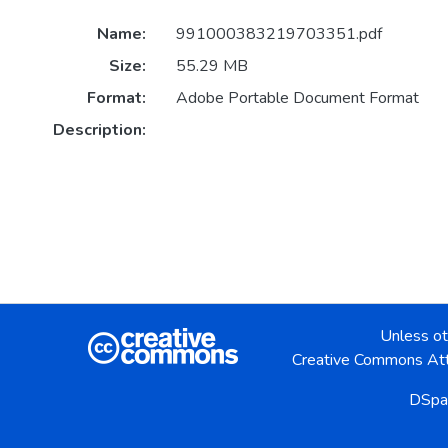
Name:
991000383219703351.pdf
Size:
55.29 MB
Format:
Adobe Portable Document Format
Description:
Unless ot
Creative Commons Att
DSpa