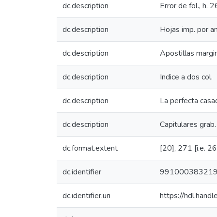
dc.description
Error de fol., h
dc.description
Hojas imp. por a
dc.description
Apostillas margi
dc.description
Indice a dos col.
dc.description
La perfecta casad
dc.description
Capitulares grab. 
dc.format.extent
[20], 271 [i.e. 261
dc.identifier
99100038321
dc.identifier.uri
https://hdl.han