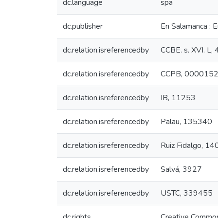
dc.language
spa
dc.publisher
En Salamanca : E
dc.relation.isreferencedby
CCBE. s. XVI. L,
dc.relation.isreferencedby
CCPB, 000015
dc.relation.isreferencedby
IB, 11253
dc.relation.isreferencedby
Palau, 135340
dc.relation.isreferencedby
Ruiz Fidalgo, 1
dc.relation.isreferencedby
Salvá, 3927
dc.relation.isreferencedby
USTC, 339455
dc.rights
Creative Common