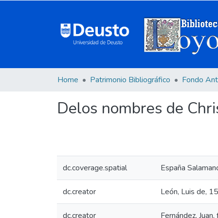
Home
Patrimonio Bibliográfico
Fondo Ant
Delos nombres de Christ
dc.coverage.spatial
España Salamanc
dc.creator
León, Luis de, 
dc.creator
Fernández, Juan,