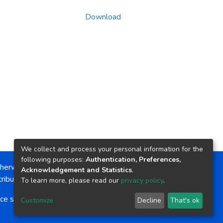
Download
We collect and process your personal information for the
following purposes:
Authentication, Preferences,
herwise noted, the item license is described as:
Acknowledgement and Statistics
.
ribution-NonCommercial-NoDerivs 4.0 License
To learn more, please read our
privacy policy
.
ce software
copyright © 2002-2026
LYRASIS
Customize
Decline
That's ok
Cookie settings
Send Feedback