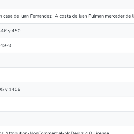
n casa de Iuan Fernandez : A costa de Iuan Pulman mercader de l
 446 y 450
249-8
405 y 1406
s Attribution-NonCommercial-NoDerivs 4.0 License