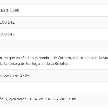
. 1593-1598.
:00:14Z
:00:14Z
, en que va añadido el nombre de Cordero, con tres tablas, la vn
a, la tercera de los lugares de la Scriptura
en port. y en 2k6v
erón]8, 2[calderón]10, A-Z8, 2A-2I8, 2K6, a-h8