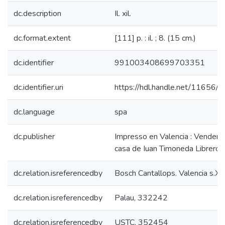
dc.description
Il. xil.
dc.format.extent
[111] p. : il. ; 8. (15 cm.)
dc.identifier
991003408699703351
dc.identifier.uri
https://hdl.handle.net/11656/
dc.language
spa
dc.publisher
Impresso en Valencia : Vendens
casa de Iuan Timoneda Librero
dc.relation.isreferencedby
Bosch Cantallops. Valencia s.XV
dc.relation.isreferencedby
Palau, 332242
dc.relation.isreferencedby
USTC, 352454