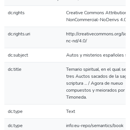
dc.rights
Creative Commons Attribution-
NonCommercial-NoDerivs 4.0 L
dc.rights.uri
http://creativecommons.org/lic
nc-nd/4.0/
dc.subject
Autos y misterios españoles s.
dc.title
Ternario spiritual, en el qual se
tres Auctos sacados de la sagr
scriptura ... / Agora de nueuo
compuestos y meiorados por Iu
Timoneda.
dc.type
Text
dc.type
info:eu-repo/semantics/book