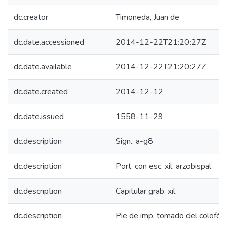
dc.creator
Timoneda, Juan de
dc.date.accessioned
2014-12-22T21:20:27Z
dc.date.available
2014-12-22T21:20:27Z
dc.date.created
2014-12-12
dc.date.issued
1558-11-29
dc.description
Sign.: a-g8
dc.description
Port. con esc. xil. arzobispal
dc.description
Capitular grab. xil.
dc.description
Pie de imp. tomado del colofón