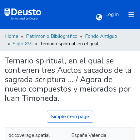
(current)
Log In
Home
Patrimonio Bibliográfico
Fondo Antiguo
Communities & Collections
Siglo XVI
Ternario spiritual, en el qual se contienen tres Auctos sacados de la sagrada scriptura ... / Agora de nueuo compuestos y meiorados por Iuan Timoneda.
Ternario spiritual, en el qual se
All of DSpace
contienen tres Auctos sacados de la
sagrada scriptura ... / Agora de
Statistics
nueuo compuestos y meiorados por
Iuan Timoneda.
Simple item page
dc.coverage.spatial
España Valencia