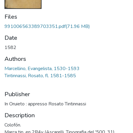
Files
991006563389703351.pdf
(71.96 MB)
Date
1582
Authors
Marcellino, Evangelista, 1530-1593
Tintinnassi, Rosato, fl. 1581-1585
Publisher
In Oruieto : appresso Rosato Tintinnassi
Description
Colofón.
Marca tip. en 2R4v (Ascarelli. Tipografia del '500, 31).