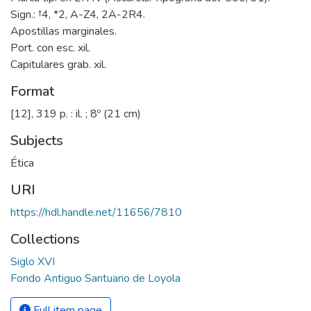
Sign.: †4, *2, A-Z4, 2A-2R4.
Apostillas marginales.
Port. con esc. xil.
Capitulares grab. xil.
Format
[12], 319 p. : il. ; 8º (21 cm)
Subjects
Ética
URI
https://hdl.handle.net/11656/7810
Collections
Siglo XVI
Fondo Antiguo Santuario de Loyola
Full item page