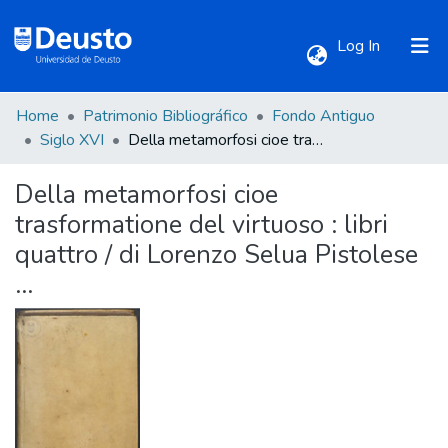
(current)
Log In
Home
Patrimonio Bibliográfico
Fondo Antiguo
Communities & Collections
Siglo XVI
Della metamorfosi cioe trasformatione del virtuoso : libri quattro / di Lorenzo Selua Pistolese ...
Della metamorfosi cioe
All of DSpace
trasformatione del virtuoso : libri
quattro / di Lorenzo Selua Pistolese
Statistics
...