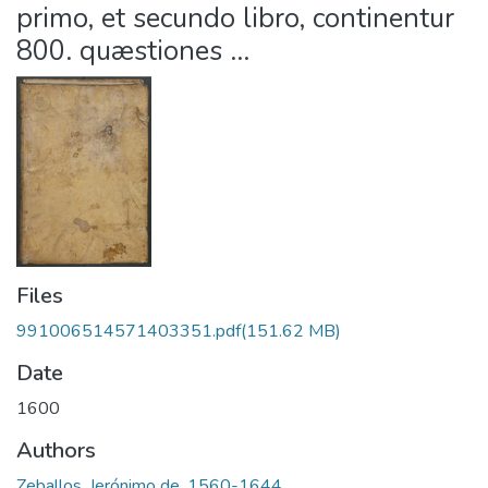
primo, et secundo libro, continentur
800. quæstiones ...
Files
991006514571403351.pdf
(151.62 MB)
Date
1600
Authors
Zeballos, Jerónimo de, 1560-1644