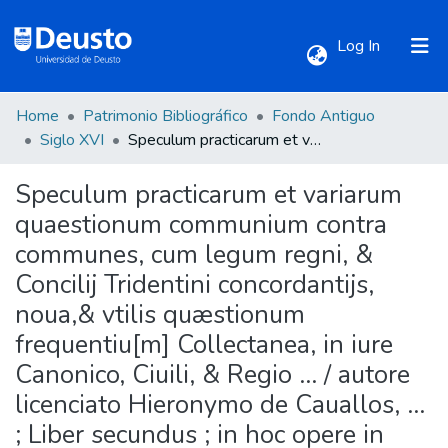
(current)
Log In
Home
Patrimonio Bibliográfico
Fondo Antiguo
Communities & Collections
Siglo XVI
Speculum practicarum et variarum quaestionum communium contra communes, cum legum regni, & Concilij Tridentini concordantijs, noua,& vtilis quæstionum frequentiu[m] Collectanea, in iure Canonico, Ciuili, & Regio ... / autore licenciato Hieronymo de Cauallos, ... ; Liber secundus ; in hoc opere in primo, et secundo libro, continentur 800. quæstiones ...
Speculum practicarum et variarum
All of DSpace
quaestionum communium contra
communes, cum legum regni, &
Statistics
Concilij Tridentini concordantijs,
noua,& vtilis quæstionum
frequentiu[m] Collectanea, in iure
Canonico, Ciuili, & Regio ... / autore
licenciato Hieronymo de Cauallos, ...
; Liber secundus ; in hoc opere in