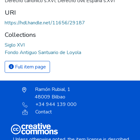
Derecho canónico s.XVI
,
Derecho civil España s.XVI
URI
https://hdl.handle.net/11656/29187
Collections
Siglo XVI
Fondo Antiguo Santuario de Loyola
Full item page
Ramón Rubial, 1
48009 Bilbao
+34 944 139 000
Contact
Unless otherwise noted, the item license is described