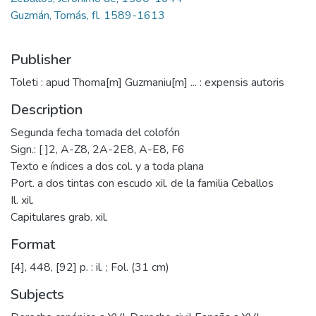
Guzmán, Tomás, fl. 1589-1613
Publisher
Toleti : apud Thoma[m] Guzmaniu[m] ... : expensis autoris
Description
Segunda fecha tomada del colofón
Sign.: [ ]2, A-Z8, 2A-2E8, A-E8, F6
Texto e índices a dos col. y a toda plana
Port. a dos tintas con escudo xil. de la familia Ceballos
Il. xil.
Capitulares grab. xil.
Format
[4], 448, [92] p. : il. ; Fol. (31 cm)
Subjects