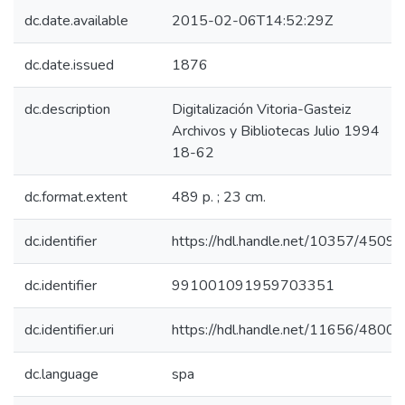
dc.date.available
2015-02-06T14:52:29Z
dc.date.issued
1876
dc.description
Digitalización Vitoria-Gasteiz
Archivos y Bibliotecas Julio 1994
18-62
dc.format.extent
489 p. ; 23 cm.
dc.identifier
https://hdl.handle.net/10357/4509
dc.identifier
991001091959703351
dc.identifier.uri
https://hdl.handle.net/11656/4800
dc.language
spa