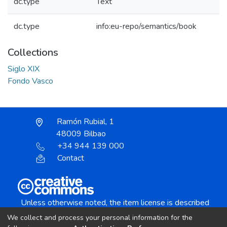
dc.type
Text
dc.type
info:eu-repo/semantics/book
Collections
Siglo XIX
Fondo Vasco
Ramón Rubial, 1
48009 Bilbao
+34 944 139 000
Contact
Unless otherwise noted, the item license is described
as:
We collect and process your personal information for the