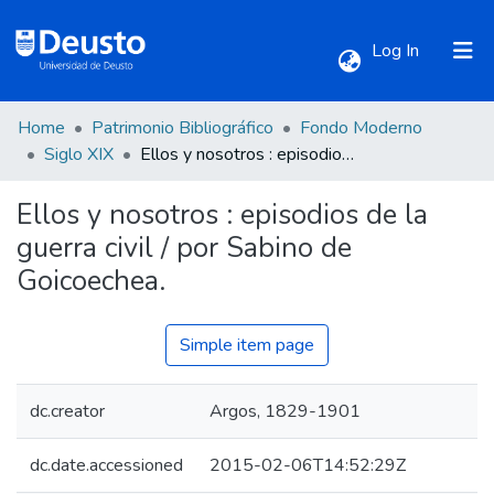
(current)
Log In
Home
Patrimonio Bibliográfico
Fondo Moderno
Communities & Collections
Siglo XIX
Ellos y nosotros : episodios de la guerra civil / por Sabino de Goicoechea.
Ellos y nosotros : episodios de la
All of DSpace
guerra civil / por Sabino de
Goicoechea.
Statistics
Simple item page
dc.creator
Argos, 1829-1901
dc.date.accessioned
2015-02-06T14:52:29Z