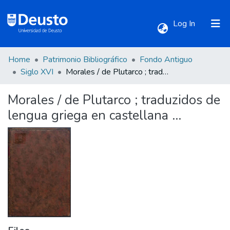
(current)
Log In
Home
Patrimonio Bibliográfico
Fondo Antiguo
Communities & Collections
Siglo XVI
Morales / de Plutarco ; traduzidos de lengua griega en castellana ...
Morales / de Plutarco ; traduzidos de
All of DSpace
lengua griega en castellana ...
Statistics