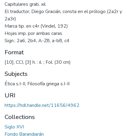
Capitulares grab. xil.
El traductor, Diego Gracián, consta en el prólogo (2a2r y
2a3r)
Marca tip. en c4r (Vindel, 192)
Hojas imp. por ambas caras
Sign.: 2a6, 2b4, A-Z8, a-b8, c4
Format
[10], CCI, [3] h. : il. ; Fol. (30 cm)
Subjects
Ética s.I-II
,
Filosofía griega s.I-II
URI
https://hdl.handle.net/11656/4962
Collections
Siglo XVI
Fondo Barandiarán