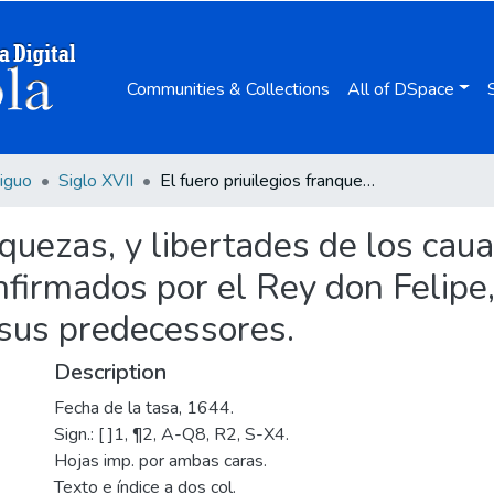
Communities & Collections
All of DSpace
iguo
Siglo XVII
El fuero priuilegios franquezas, y libertades de los caualleros hijos dalgo del Señorío de Vizcaya : confirmados por el Rey don Felipe, IIII, nuestro Señor y por los Señores Reyes sus predecessores.
nquezas, y libertades de los caua
firmados por el Rey don Felipe, 
sus predecessores.
Description
Fecha de la tasa, 1644.
Sign.: [ ]1, ¶2, A-Q8, R2, S-X4.
Hojas imp. por ambas caras.
Texto e índice a dos col.