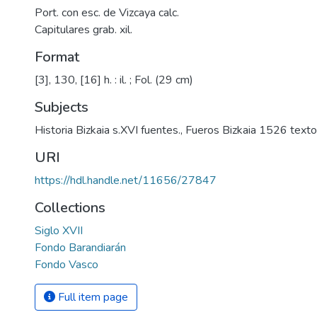
Port. con esc. de Vizcaya calc.
Capitulares grab. xil.
Format
[3], 130, [16] h. : il. ; Fol. (29 cm)
Subjects
Historia Bizkaia s.XVI fuentes.
,
Fueros Bizkaia 1526 texto
URI
https://hdl.handle.net/11656/27847
Collections
Siglo XVII
Fondo Barandiarán
Fondo Vasco
Full item page