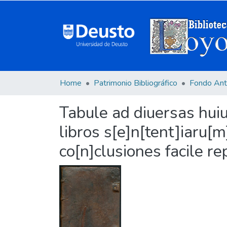
Home
Patrimonio Bibliográfico
Fondo Ant
Tabule ad diuersas huiu
libros s[e]n[tent]iaru[m
co[n]clusiones facile r