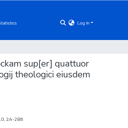
Statistics
Log In
ockam sup[er] quattuor
logij theologici eiusdem
 X10, 2A-2B8