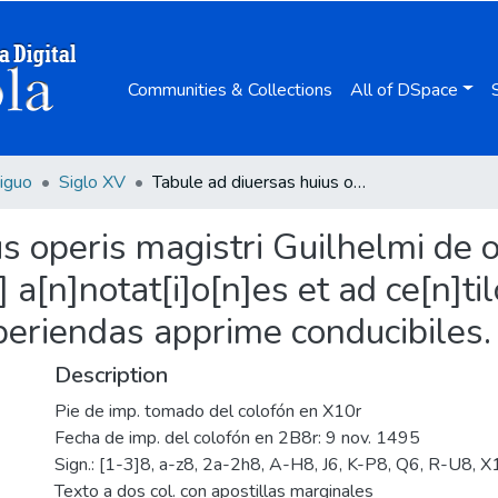
Communities & Collections
All of DSpace
iguo
Siglo XV
Tabule ad diuersas huius operis magistri Guilhelmi de ockam sup[er] quattuor libros s[e]n[tent]iaru[m] a[n]notat[i]o[n]es et ad ce[n]tilogij theologici eiusdem co[n]clusiones facile reperiendas apprime conducibiles.
s operis magistri Guilhelmi de 
] a[n]notat[i]o[n]es et ad ce[n]ti
eperiendas apprime conducibiles.
Description
Pie de imp. tomado del colofón en X10r
Fecha de imp. del colofón en 2B8r: 9 nov. 1495
Sign.: [1-3]8, a-z8, 2a-2h8, A-H8, J6, K-P8, Q6, R-U8,
Texto a dos col. con apostillas marginales