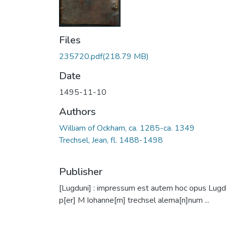
Files
235720.pdf
(218.79 MB)
Date
1495-11-10
Authors
William of Ockham, ca. 1285-ca. 1349
Trechsel, Jean, fl. 1488-1498
Publisher
[Lugduni] : impressum est autem hoc opus Lugd
p[er] M Iohanne[m] trechsel alema[n]num ...