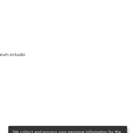
arum estudio
We collect and process your personal information for the