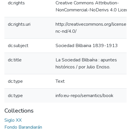
dc.rights
Creative Commons Attribution-
NonCommercial-NoDerivs 4.0 Licen
dc.rights.uri
http://creativecommons.org/licenses/
nc-nd/4.0/
dc.subject
Sociedad Bilbaina 1839-1913
dc.title
La Sociedad Bilbaína : apuntes
históricos / por Julio Enciso.
dc.type
Text
dc.type
info:eu-repo/semantics/book
Collections
Siglo XX
Fondo Barandiarán