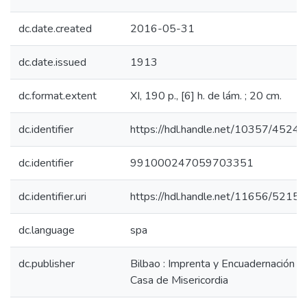
dc.date.created
2016-05-31
dc.date.issued
1913
dc.format.extent
XI, 190 p., [6] h. de lám. ; 20 cm.
dc.identifier
https://hdl.handle.net/10357/4524
dc.identifier
991000247059703351
dc.identifier.uri
https://hdl.handle.net/11656/5215
dc.language
spa
dc.publisher
Bilbao : Imprenta y Encuadernación de
Casa de Misericordia