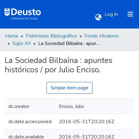
(current)
Log In
Home
Patrimonio Bibliográfico
Fondo Moderno
Communities & Collections
Siglo XX
La Sociedad Bilbaína : apuntes históricos / por Julio Enciso.
La Sociedad Bilbaína : apuntes
All of DSpace
históricos / por Julio Enciso.
Statistics
Simple item page
dc.creator
Enciso, Julio
dc.date.accessioned
2016-05-31T20:20:16Z
dc.date.available
2016-05-31T20:20:16Z