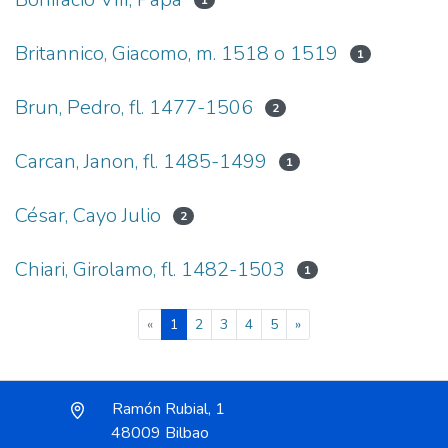
1
Britannico, Giacomo, m. 1518 o 1519
1
Brun, Pedro, fl. 1477-1506
2
Carcan, Janon, fl. 1485-1499
1
César, Cayo Julio
2
Chiari, Girolamo, fl. 1482-1503
1
(current)
«
1
2
3
4
5
»
Ramón Rubial, 1
48009 Bilbao