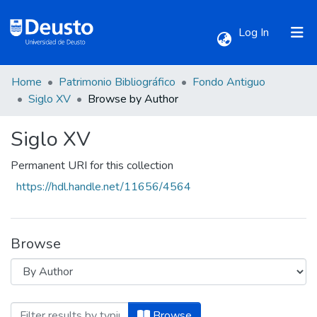
(current)
Log In
Home
Patrimonio Bibliográfico
Fondo Antiguo
Communities & Collections
Siglo XV
Browse by Author
Siglo XV
All of DSpace
Permanent URI for this collection
https://hdl.handle.net/11656/4564
Browse
Browsing Siglo XV by Author
Browse