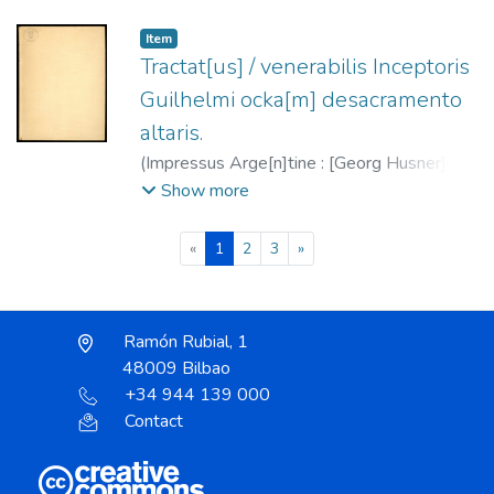
1285-ca. 1349
;
Husner, Georg, fl. 1470-
1506
Item
Tractat[us] / venerabilis Inceptoris
Guilhelmi ocka[m] desacramento
altaris.
(
Impressus Arge[n]tine : [Georg Husner],
1491-06-01
)
William of Ockham, ca.
Show more
1285-ca. 1349
;
Husner, Georg, fl. 1470-
1506
(current)
«
1
2
3
»
Ramón Rubial, 1
48009 Bilbao
+34 944 139 000
Contact