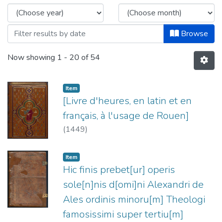
Browse
Now showing
1 - 20 of 54
Item
[Livre d'heures, en latin et en
français, à l'usage de Rouen]
(
1449
)
Item
Hic finis prebet[ur] operis
sole[n]nis d[omi]ni Alexandri de
Ales ordinis minoru[m] Theologi
famosissimi super tertiu[m]