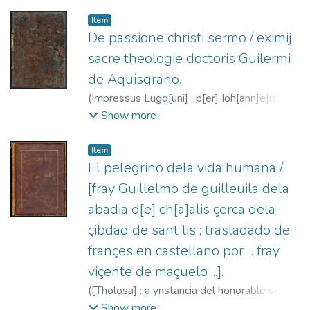
Pare[n]tem,
1489-10-09
)
Ángel de
Clavasio, Beato, ca. 1411-1495
;
Item
Arrivabene, Giorgio, fl. 1483-1520
De passione christi sermo / eximij
sacre theologie doctoris Guilermi
de Aquisgrano.
(
Impressus Lugd[uni] : p[er] Ioh[ann]e[m]
trech[ss]el ...,
1489-11-12
)
Guilelmus
Show more
Textor, 1420-1512
;
Trechsel, Jean, fl.
1488-1498
Item
El pelegrino dela vida humana /
[fray Guillelmo de guilleuila dela
abadia d[e] ch[a]alis çerca dela
çibdad de sant lis ; trasladado de
françes en castellano por ... fray
viçente de maçuelo ...].
(
[Tholosa] : a ynstancia del honorable señor
maestre henrrico aleman que con grand
Show more