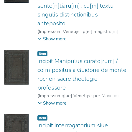
sente[n]tiaru[m] ; cu[m] textu
singulis distinctionibus
anteposito.
(
Impressum Venetijs : p[er] magistru[m]
Antoniu[m] de strata Cremone[n]sem,
Show more
1486-06-21
)
Tomás de Aquino, Santo,
1225?-1274
;
Strada, Antonio de, fl. 1479-
Item
1492
Incipit Manipulus curato[rum] /
co[m]positus a Guidone de monte
rochen sacre theologie
professore.
(
Impressumq[ue] Venetijs : per Marinum
sarracenu[m] ...,
1486-09-11
)
Guido de
Show more
Monte Rocherii
;
Saracenus, Marinus, fl.
1485-1492?
Item
Incipit interrogatorium siue