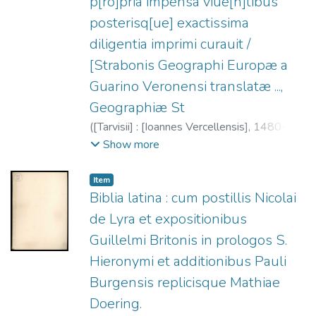
p[ro]pria impensa viue[n]tibus
posterisq[ue] exactissima
diligentia imprimi curauit /
[Strabonis Geographi Europæ a
Guarino Veronensi translatæ ...,
Geographiæ St
(
[Tarvisii] : [Ioannes Vercellensis],
1480-08-
26
)
Estrabón
;
Rosso, Giovanni, fl. 1480-
Show more
1519
;
Guarinus Veronensis, 1374-1460
;
Tifernate, Gregorio, 1414-ca. 1462
Item
Biblia latina : cum postillis Nicolai
de Lyra et expositionibus
Guillelmi Britonis in prologos S.
Hieronymi et additionibus Pauli
Burgensis replicisque Mathiae
Doering.