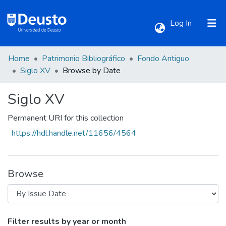
(current)
Log In
Home
Patrimonio Bibliográfico
Fondo Antiguo
Communities & Collections
Siglo XV
Browse by Date
Siglo XV
All of DSpace
Permanent URI for this collection
https://hdl.handle.net/11656/4564
Browse
Browsing Siglo XV by Issue Date
Filter results by year or month