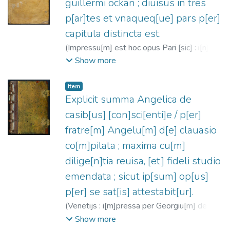
guillermi ockan ; diuisus in tres
p[ar]tes et vnaqueq[ue] pars p[er]
capitula distincta est.
(
Impressu[m] est hoc opus Pari [sic] : i[n]
vico clauso brunelli [Iohannes Higman],
Show more
1488
)
William of Ockham, ca. 1285-ca.
1349
;
Higman, Johannes, fl. 1484-1500
Item
Explicit summa Angelica de
casib[us] [con]sci[enti]e / p[er]
fratre[m] Angelu[m] d[e] clauasio
co[m]pilata ; maxima cu[m]
dilige[n]tia reuisa, [et] fideli studio
emendata ; sicut ip[sum] op[us]
p[er] se sat[is] attestabit[ur].
(
Venetijs : i[m]pressa per Georgiu[m] de
Riuabenis Ma[n]tuanu[m], Al[ia]s
Show more