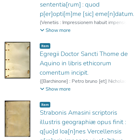
sententia[rum] : quod
p[er]opti[m]me [sic] eme[n]datum.
(
Venetiis : Impressionem habuit impensis
Iohannis de Colonia sociiq[ue] eius Iohannis
Show more
manthen d[e] Gheretzem,
1475
)
Alexander
de Hales (O.F.M.), ca. 1185-1245
;
Johann
Item
von Köln, fl. 1471-1491
;
Manthen, Johann,
Egregii Doctor Sancti Thome de
fl. 1471-1481
Aquino in libris ethicorum
comentum incipit.
(
[Barchinone] : Petro bruno [et] Nicholao
spi[n]deler germanice natio[n]is, q[?]
Show more
su[m]mo studio h[?] comodi
i[m]pressio[n]e[m], in vrbe p[rae]clarissi[m]a
Item
Barch[ino]ne,
1478-06-15
)
Tomás de
Strabonis Amasini scriptoris
Aquino, Santo, 1225?-1274
;
Brun, Pedro,
illustris geographiæ opus finit :
fl. 1477-1506
;
Spindeler, Nicolás, fl. 1477-
q[uo]d Ioa[n]nes Vercellensis
1506