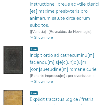
instructione ; breue ac vtile clerici
[et] maxime presbyteris pro
animarum salute circa eorum
subditos.
(
[Venecia] : [Reynaldus de Novimagio],
1486/1488
)
Dandolo, Fantino, 1379-
Show more
1459
;
Rainaldus de Novimagio, fl. 1476-
1496
Item
Incipit ordo ad cathecuminu[m]
faciendu[m] s[e]c[un]d[u]m
[con]suetudine[m] romane curie.
(
Bononie impressu[m] : per dyonisiuum de
Odis,
1487-03-20
)
Iglesia Católica
;
Odis,
Show more
Dyonisius de, fl. 1487
Item
Explicit tractatus logice / fratris