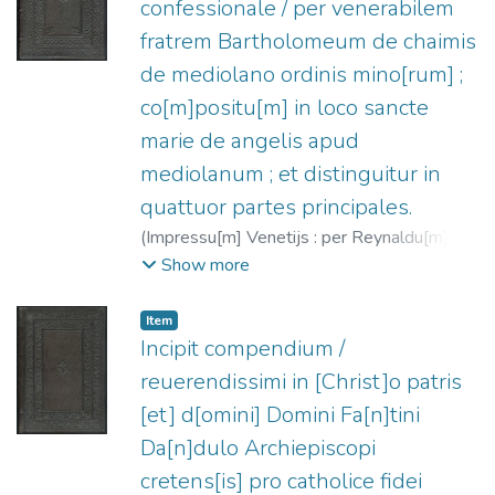
confessionale / per venerabilem
fratrem Bartholomeum de chaimis
de mediolano ordinis mino[rum] ;
co[m]positu[m] in loco sancte
marie de angelis apud
mediolanum ; et distinguitur in
quattuor partes principales.
(
Impressu[m] Venetijs : per Reynaldu[m] de
nouimagio teoteutonicu[m],
1486-09-28
)
Show more
Rainaldus de Novimagio, fl. 1476-1496
;
Bartholomaeus de Chaimis (O.F.M.), m.
Item
1496
Incipit compendium /
reuerendissimi in [Christ]o patris
[et] d[omini] Domini Fa[n]tini
Da[n]dulo Archiepiscopi
cretens[is] pro catholice fidei