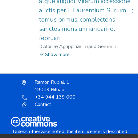
atque aliquot Vitarum accessione
auctis per F. Laurentium Surium ... ;
tomus primus, complectens
sanctos mensium ianuarii et
februarii
(
Coloniæ Agrippinæ : Apud Geruinum
Calenium [et] hæredes Quentelios,
1576
)
Show more
Lippomano, Luigi, 1500-1559
;
Surius,
Laurentius (O. Cart.), 1522-1578
;
Calenius,
Gerwin, 1525-1600
;
Johann Quentel Erben.
Ramón Rubial, 1
48009 Bilbao
+34 944 139 000
Contact
Unless otherwise noted, the item license is described