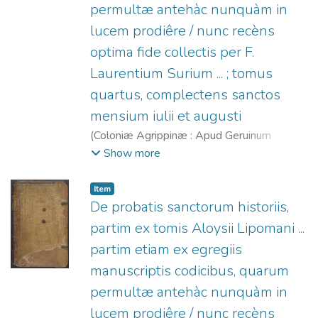
permultæ antehàc nunquàm in
lucem prodiêre / nunc recèns
optima fide collectis per F.
Laurentium Surium ... ; tomus
quartus, complectens sanctos
mensium iulii et augusti
(
Coloniæ Agrippinæ : Apud Geruinum
Calenium [et] hæredes Quentelios,
1573
)
Show more
Lippomano, Luigi, 1500-1559
;
Surius,
Laurentius (O. Cart.), 1522-1578
;
Calenius,
Item
Gerwin, 1525-1600
;
Johann Quentel Erben.
De probatis sanctorum historiis,
partim ex tomis Aloysii Lipomani ...
partim etiam ex egregiis
manuscriptis codicibus, quarum
permultæ antehàc nunquàm in
lucem prodiêre / nunc recèns