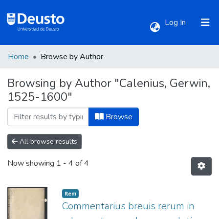
(current)
Log In
Home
Browse by Author
Communities & Collections
Browsing by Author "Calenius, Gerwin,
1525-1600"
All of DSpace
Browse
All browse results
Now showing
1 - 4 of 4
Item
Commentarius breuis rerum in