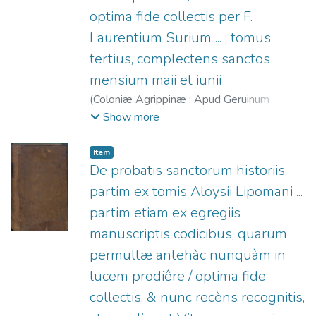
optima fide collectis per F.
Laurentium Surium ... ; tomus
tertius, complectens sanctos
mensium maii et iunii
(
Coloniæ Agrippinæ : Apud Geruinum
Calenium [et] hæredes Quentelios,
1572
)
Show more
Lippomano, Luigi, 1500-1559
;
Surius,
Laurentius (O. Cart.), 1522-1578
;
Calenius,
Item
Gerwin, 1525-1600
;
Johann Quentel Erben.
De probatis sanctorum historiis,
partim ex tomis Aloysii Lipomani ...
partim etiam ex egregiis
manuscriptis codicibus, quarum
permultæ antehàc nunquàm in
lucem prodiêre / optima fide
collectis, & nunc recèns recognitis,