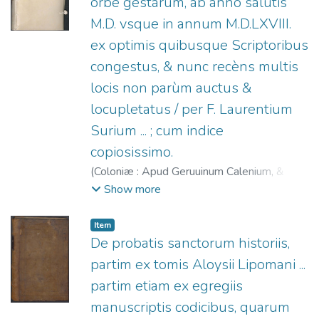
orbe gestarum, ab anno salutis
M.D. vsque in annum M.D.LXVIII.
ex optimis quibusque Scriptoribus
congestus, & nunc recèns multis
locis non parùm auctus &
locupletatus / per F. Laurentium
Surium ... ; cum indice
copiosissimo.
(
Coloniæ : Apud Geruuinum Calenium, &
h[a]eredes Iohannis Quentel,
1568
)
Surius,
Show more
Laurentius (O. Cart.), 1522-1578
;
Calenius,
Gerwin, 1525-1600
;
Johann Quentel Erben.
Item
De probatis sanctorum historiis,
partim ex tomis Aloysii Lipomani ...
partim etiam ex egregiis
manuscriptis codicibus, quarum