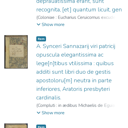
deprauatissima erant, sunt
recognita, [et] quantum licuit, gen
(
Coloniae : Eucharius Ceruicornus excudebat
(sumptu [et] aere M. Godefridi Hittorpij ciuis
Show more
Colonien.),
1526
)
Gelio, Aulo
;
Cervicornus,
Eucharius, fl. 1513-1547?
;
Hittorp,
Item
Godefridus, fl. 1519-1540
A. Synceri Sannazarij viri patricij
opuscula elegantissima ac
lege[n]tibus vtilissima : quibus
additi sunt libri duo de gestis
apostoloru[m] neutra in parte
inferiores, Aratoris presbyteri
cardinalis.
(
Compluti : in ædibus Michaelis de Eguia,
1534-08-01
)
Sannazaro, Jacopo, 1458-
Show more
1530
;
Eguía, Miguel de, fl. 1524-1546
;
Arator Apostolica historia
Item