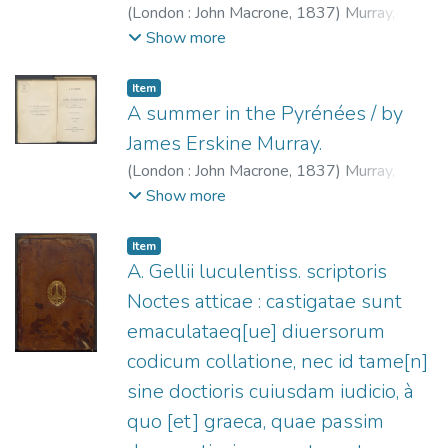
(
London : John Macrone,
1837
)
Murray,
James Erskine, 1810-1840.
Show more
Item
A summer in the Pyrénées / by
James Erskine Murray.
(
London : John Macrone,
1837
)
Murray,
James Erskine, 1810-1840.
Show more
Item
A. Gellii luculentiss. scriptoris
Noctes atticae : castigatae sunt
emaculataeq[ue] diuersorum
codicum collatione, nec id tame[n]
sine doctioris cuiusdam iudicio, à
quo [et] graeca, quae passim