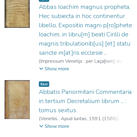
Abbas Ioachim magnus propheta,
Hec subiecta in hoc continentur
libello, Expositio magni p[ro]phete
Ioachim, in libru[m] beati Cirilli de
magnis tribulationib[us] [et] statu
sancte m[at]ris ecclesie ...
(
Impressum Venetijs : per Laça[rum] de
Soardis,
1516-04-05
)
Joachimus, Abad de
Show more
Floris, 1145-1202
;
Soardi, Lazzaro, fl.
1490-1517
Item
Abbatis Panormitani Commentaria
in tertium Decretalium librum ... :
tomus sextus.
(
Venetiis : Apud Iuntas,
1591 (1588)
)
Tudeschis, Nicolaus de, 1386-1445.
;
Show more
Giunta, Lucantonio, 1540-1602.
;
Società