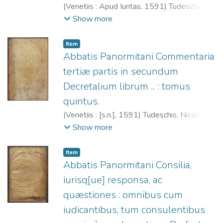
(
Venetiis : Apud Iuntas,
1591
)
Tudeschis,
Nicolaus de, 1386-1445.
;
Giunta,
Show more
Lucantonio, 1540-1602.
;
Società
dell'Aquila che si rinnova (Venecia)
;
Iglesia
Item
Católica. Papa (1227-1241: Gregorio IX).
Abbatis Panormitani Commentaria
Decretales.
tertiæ partis in secundum
Decretalium librum ... : tomus
quintus.
(
Venetiis : [s.n.],
1591
)
Tudeschis, Nicolaus
de, 1386-1445.
;
Società dell'Aquila che si
Show more
rinnova (Venecia)
;
Iglesia Católica. Papa
(1227-1241: Gregorio IX). Decretales.
Item
Abbatis Panormitani Consilia,
iurisq[ue] responsa, ac
quæstiones : omnibus cum
iudicantibus, tum consulentibus