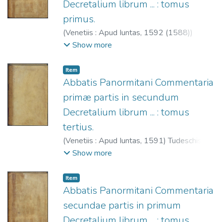
Decretalium librum ... : tomus
primus.
(
Venetiis : Apud Iuntas,
1592 (1588)
)
Tudeschis, Nicolaus de, 1386-1445.
;
Show more
Giunta, Lucantonio, 1540-1602.
;
Società
dell'Aquila che si rinnova (Venecia)
;
Iglesia
Item
Católica. Papa (1227-1241: Gregorio IX).
Abbatis Panormitani Commentaria
Decretales.
primæ partis in secundum
Decretalium librum ... : tomus
tertius.
(
Venetiis : Apud Iuntas,
1591
)
Tudeschis,
Nicolaus de, 1386-1445.
;
Giunta,
Show more
Lucantonio, 1540-1602.
;
Società
dell'Aquila che si rinnova (Venecia).
;
Iglesia
Item
Católica. Papa (1227-1241: Gregorio IX).
Abbatis Panormitani Commentaria
Decretales.
secundae partis in primum
Decretalium librum ... : tomus