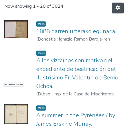
Now showing
1 - 20 of 3024
Item
1888 garren urterako egunaria.
(
Donostia : Ignazio Ramon Baroja-ren
Semeen Moldizkira,
1887
)
Item
A los vizcaínos con motivo del
expediente de beatificación del
Ilustrísimo Fr. Valentín de Berrio-
Ochoa.
No Thumbnail Available
(
Bilbao : Imp. de la Casa de Misericordia,
1893
)
Item
A summer in the Pyrénées / by
James Erskine Murray.