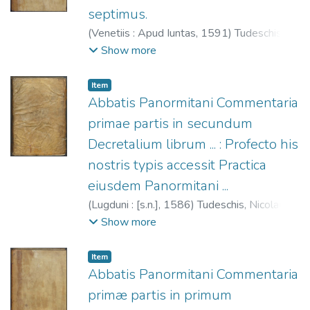
septimus.
(
Venetiis : Apud Iuntas,
1591
)
Tudeschis,
Nicolaus de, 1386-1445.
;
Giunta.
;
Società
Show more
dell'Aquila che si rinnova (Venecia)
;
Iglesia
Católica. Papa (1227-1241: Gregorio IX).
Item
Decretales.
Abbatis Panormitani Commentaria
primae partis in secundum
Decretalium librum ... : Profecto his
nostris typis accessit Practica
eiusdem Panormitani ...
(
Lugduni : [s.n.],
1586
)
Tudeschis, Nicolaus
de, 1386-1445.
;
Compagnie des libraires
Show more
(Lyon)
;
Iglesia Católica. Papa (1227-1241:
Gregorio IX). Decretales.
Item
Abbatis Panormitani Commentaria
primæ partis in primum