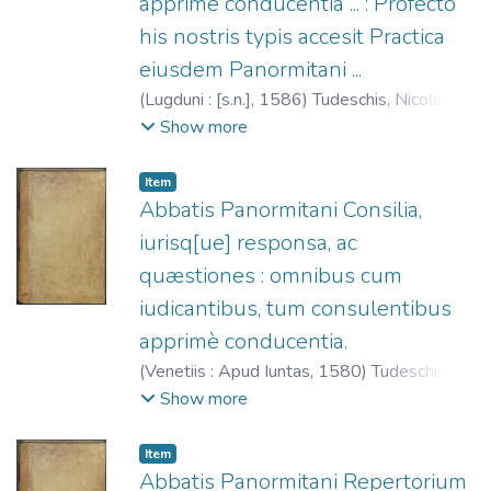
apprimè conducentia ... : Profecto
his nostris typis accesit Practica
eiusdem Panormitani ...
(
Lugduni : [s.n.],
1586
)
Tudeschis, Nicolaus
de, 1386-1445.
;
Compagnie des libraires
Show more
(Lyon)
Item
Abbatis Panormitani Consilia,
iurisq[ue] responsa, ac
quæstiones : omnibus cum
iudicantibus, tum consulentibus
apprimè conducentia.
(
Venetiis : Apud Iuntas,
1580
)
Tudeschis,
Nicolaus de, 1386-1445.
;
Pinelli, Giovanni
Show more
Battista.
;
Giunta, Lucantonio, 1540-1602.
Item
Abbatis Panormitani Repertorium