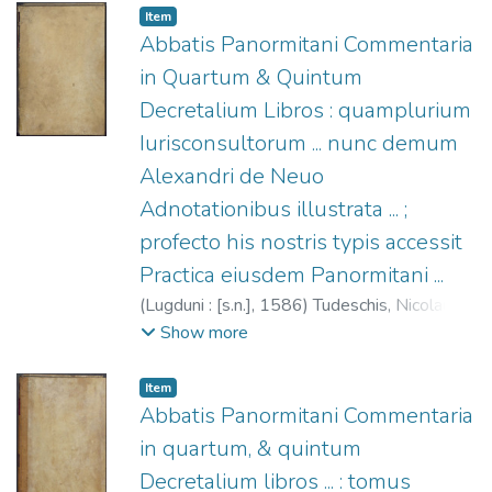
dell'Aquila che si rinnova (Venecia)
;
Iglesia
Item
Católica. Papa (1227-1241: Gregorio IX).
Abbatis Panormitani Commentaria
Decretales.
in Quartum & Quintum
Decretalium Libros : quamplurium
Iurisconsultorum ... nunc demum
Alexandri de Neuo
Adnotationibus illustrata ... ;
profecto his nostris typis accessit
Practica eiusdem Panormitani ...
(
Lugduni : [s.n.],
1586
)
Tudeschis, Nicolaus
de, 1386-1445.
;
Nievo, Alessandro, m.
Show more
1484.
;
Compagnie des libraires (Lyon)
;
Iglesia Católica. Papa (1227-1241:
Item
Gregorio IX). Decretales.
Abbatis Panormitani Commentaria
in quartum, & quintum
Decretalium libros ... : tomus