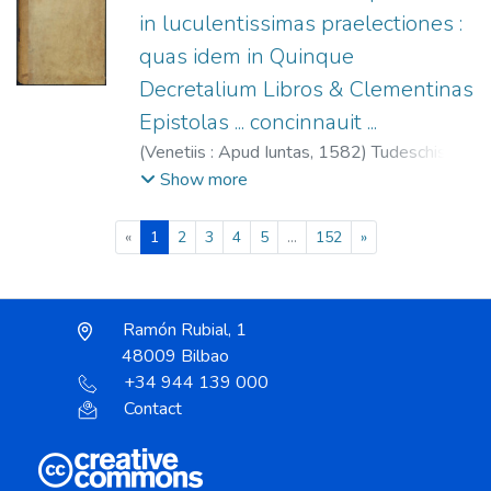
in luculentissimas praelectiones :
quas idem in Quinque
Decretalium Libros & Clementinas
Epistolas ... concinnauit ...
(
Venetiis : Apud Iuntas,
1582
)
Tudeschis,
Nicolaus de, 1386-1445.
;
Giunta,
Show more
Lucantonio, 1540-1602.
(current)
«
1
2
3
4
5
...
152
»
Ramón Rubial, 1
48009 Bilbao
+34 944 139 000
Contact