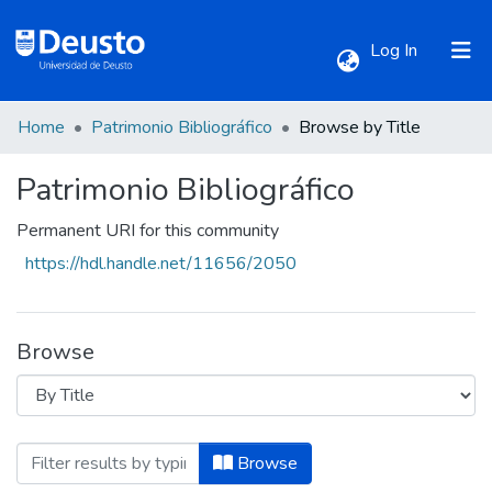
(current)
Log In
Home
Patrimonio Bibliográfico
Browse by Title
Communities & Collections
Patrimonio Bibliográfico
All of DSpace
Permanent URI for this community
https://hdl.handle.net/11656/2050
Browse
Browsing Patrimonio Bibliográfico by Titl
Browse