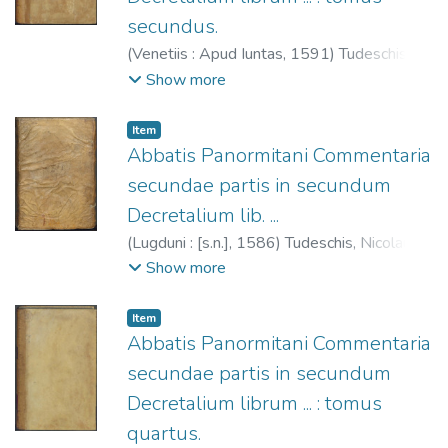
secundus.
(
Venetiis : Apud Iuntas,
1591
)
Tudeschis,
Nicolaus de, 1386-1445.
;
Giunta,
Show more
Lucantonio, 1540-1602.
;
Società
dell'Aquila che si rinnova (Venecia)
;
Iglesia
Item
Católica. Papa (1227-1241: Gregorio IX).
Abbatis Panormitani Commentaria
Decretales.
secundae partis in secundum
Decretalium lib. ...
(
Lugduni : [s.n.],
1586
)
Tudeschis, Nicolaus
de, 1386-1445.
;
Compagnie des libraires
Show more
(Lyon)
;
Iglesia Católica. Papa (1227-1241:
Gregorio IX). Decretales.
Item
Abbatis Panormitani Commentaria
secundae partis in secundum
Decretalium librum ... : tomus
quartus.