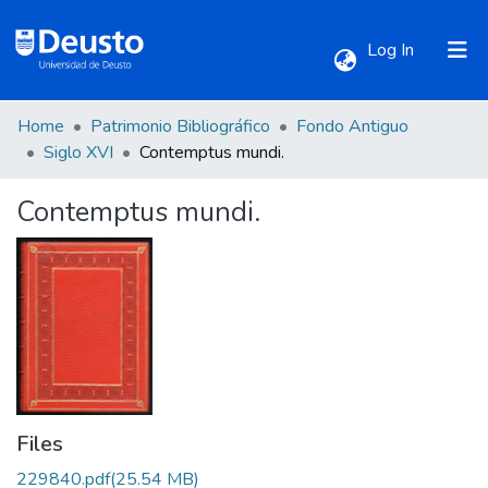
(current)
Log In
Home
Patrimonio Bibliográfico
Fondo Antiguo
Communities & Collections
Siglo XVI
Contemptus mundi.
Contemptus mundi.
All of DSpace
Statistics
Files
229840.pdf
(25.54 MB)