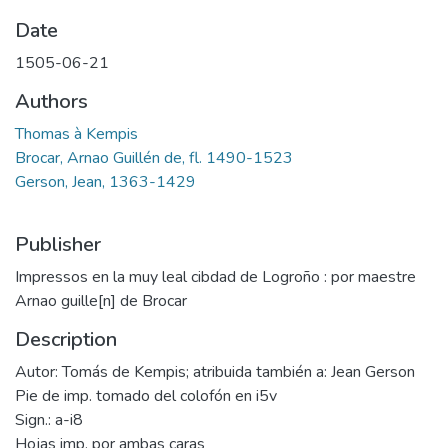
Date
1505-06-21
Authors
Thomas à Kempis
Brocar, Arnao Guillén de, fl. 1490-1523
Gerson, Jean, 1363-1429
Publisher
Impressos en la muy leal cibdad de Logroño : por maestre
Arnao guille[n] de Brocar
Description
Autor: Tomás de Kempis; atribuida también a: Jean Gerson
Pie de imp. tomado del colofón en i5v
Sign.: a-i8
Hojas imp. por ambas caras