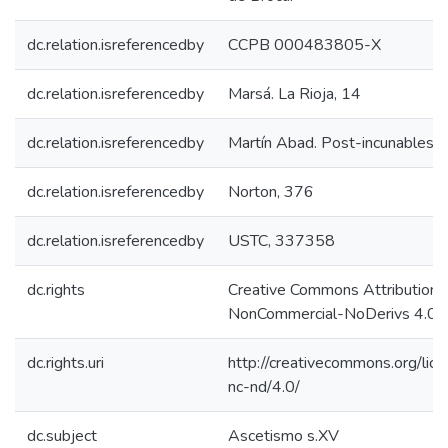
dc.relation.isreferencedby
CCPB 000483805-X
dc.relation.isreferencedby
Marsá. La Rioja, 14
dc.relation.isreferencedby
Martín Abad. Post-incunables,
dc.relation.isreferencedby
Norton, 376
dc.relation.isreferencedby
USTC, 337358
dc.rights
Creative Commons Attribution-
NonCommercial-NoDerivs 4.0 L
dc.rights.uri
http://creativecommons.org/lic
nc-nd/4.0/
dc.subject
Ascetismo s.XV