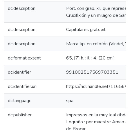
dc.description
Port. con grab. xil. que represen
Crucifixión y un milagro de San 
dc.description
Capitulares grab. xil.
dc.description
Marca tip. en colofón (Vindel, 2
dc.format.extent
65, [7] h. : il. ; 4. (20 cm.)
dc.identifier
991002517569703351
dc.identifier.uri
https://hdl.handle.net/11656/
dc.language
spa
dc.publisher
Impressos en la muy leal cibda
Logroño : por maestre Arnao gui
de Brocar