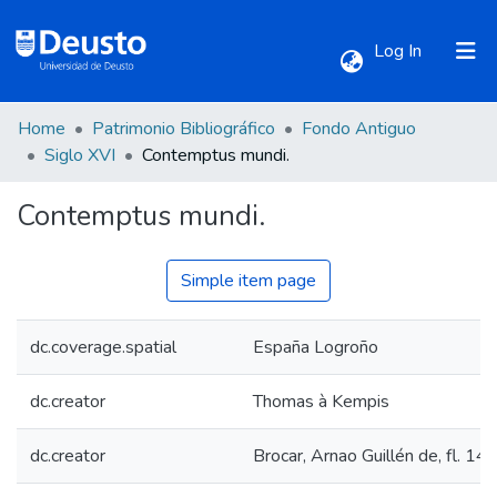
(current)
Log In
Home
Patrimonio Bibliográfico
Fondo Antiguo
Communities & Collections
Siglo XVI
Contemptus mundi.
Contemptus mundi.
All of DSpace
Statistics
Simple item page
dc.coverage.spatial
España Logroño
dc.creator
Thomas à Kempis
dc.creator
Brocar, Arnao Guillén de, fl. 