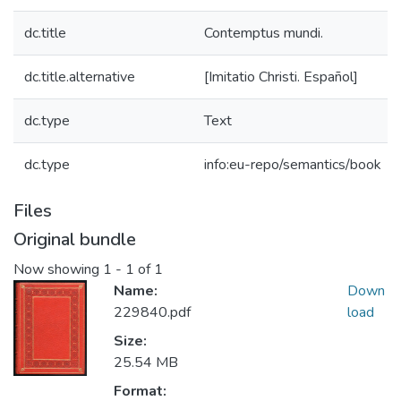
dc.title
Contemptus mundi.
dc.title.alternative
[Imitatio Christi. Español]
dc.type
Text
dc.type
info:eu-repo/semantics/book
Files
Original bundle
Now showing
1 - 1 of 1
Name:
Down
229840.pdf
load
Size:
25.54 MB
Format: