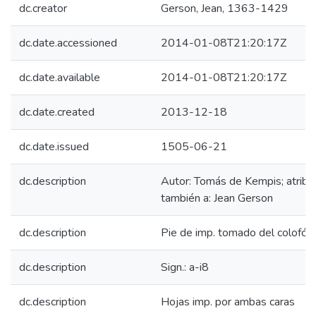
dc.creator
Gerson, Jean, 1363-1429
dc.date.accessioned
2014-01-08T21:20:17Z
dc.date.available
2014-01-08T21:20:17Z
dc.date.created
2013-12-18
dc.date.issued
1505-06-21
dc.description
Autor: Tomás de Kempis; atribu
también a: Jean Gerson
dc.description
Pie de imp. tomado del colofón 
dc.description
Sign.: a-i8
dc.description
Hojas imp. por ambas caras