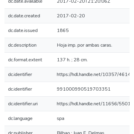
dc.date.available
2017-02-20T21:20:06Z
dc.date.created
2017-02-20
dc.date.issued
1865
dc.description
Hoja imp. por ambas caras.
dc.format.extent
137 h. ; 28 cm.
dc.identifier
https://hdl.handle.net/10357/4614
dc.identifier
991000990519703351
dc.identifier.uri
https://hdl.handle.net/11656/5501
dc.language
spa
dc.publisher
Bilbao : Juan E. Delmas