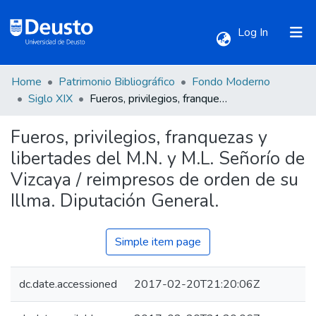
(current)
Log In
Home
Patrimonio Bibliográfico
Fondo Moderno
Communities & Collections
Siglo XIX
Fueros, privilegios, franquezas y libertades del M.N. y M.L. Señorío de Vizcaya / reimpresos de orden de su Illma. Diputación General.
Fueros, privilegios, franquezas y
All of DSpace
libertades del M.N. y M.L. Señorío de
Vizcaya / reimpresos de orden de su
Statistics
Illma. Diputación General.
Simple item page
dc.date.accessioned
2017-02-20T21:20:06Z