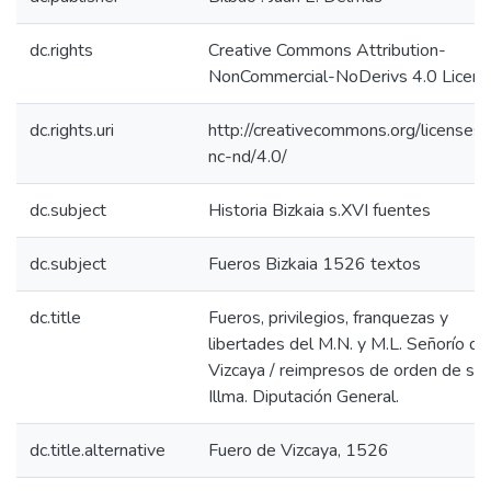
dc.rights
Creative Commons Attribution-
NonCommercial-NoDerivs 4.0 Licen
dc.rights.uri
http://creativecommons.org/licenses/
nc-nd/4.0/
dc.subject
Historia Bizkaia s.XVI fuentes
dc.subject
Fueros Bizkaia 1526 textos
dc.title
Fueros, privilegios, franquezas y
libertades del M.N. y M.L. Señorío de
Vizcaya / reimpresos de orden de su
Illma. Diputación General.
dc.title.alternative
Fuero de Vizcaya, 1526