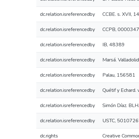
dc.relation.isreferencedby
CCBE. s. XVII, 1
dc.relation.isreferencedby
CCPB, 000034
dc.relation.isreferencedby
IB, 48389
dc.relation.isreferencedby
Marsá. Valladoli
dc.relation.isreferencedby
Palau, 156581
dc.relation.isreferencedby
Quétif y Echard. v
dc.relation.isreferencedby
Simón Díaz. BLH.
dc.relation.isreferencedby
USTC, 5010726
dc.rights
Creative Common