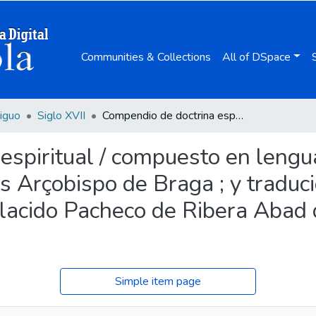
Communities & Collections
All of DSpace
iguo
Siglo XVII
Compendio de doctrina espiritual / compuesto en lengua Latina por el P.F. Bartolome de Martiribus Arçobispo de Braga ; y traducido en bulgar Castellano por el P.F. Placido Pacheco de Ribera Abad de San Benito de Seuilla ...
spiritual / compuesto en lengua
s Arçobispo de Braga ; y traduc
 Placido Pacheco de Ribera Abad
Simple item page