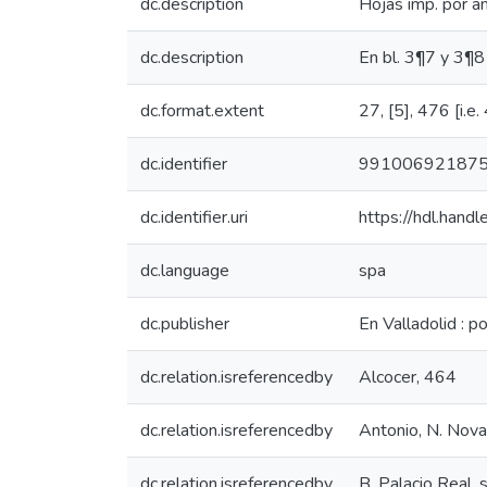
dc.description
Hojas imp. por a
dc.description
En bl. 3¶7 y 3¶8
dc.format.extent
27, [5], 476 [i.e.
dc.identifier
99100692187
dc.identifier.uri
https://hdl.han
dc.language
spa
dc.publisher
En Valladolid : 
dc.relation.isreferencedby
Alcocer, 464
dc.relation.isreferencedby
Antonio, N. Nova. 
dc.relation.isreferencedby
B. Palacio Real. 