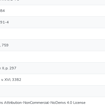
484
791-4
d, 759
. II, p. 297
 v. XVI, 3382
s Attribution-NonCommercial-NoDerivs 4.0 License