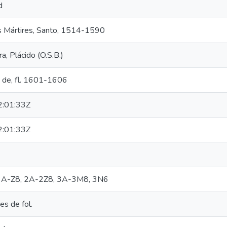
d
s Mártires, Santo, 1514-1590
a, Plácido (O.S.B.)
n de, fl. 1601-1606
:01:33Z
:01:33Z
¶8, A-Z8, 2A-2Z8, 3A-3M8, 3N6
s de fol.