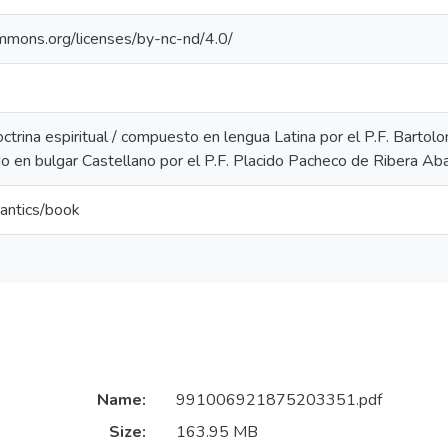
ommons.org/licenses/by-nc-nd/4.0/
trina espiritual / compuesto en lengua Latina por el P.F. Bartol
do en bulgar Castellano por el P.F. Placido Pacheco de Ribera Aba
antics/book
Name:
991006921875203351.pdf
Size:
163.95 MB