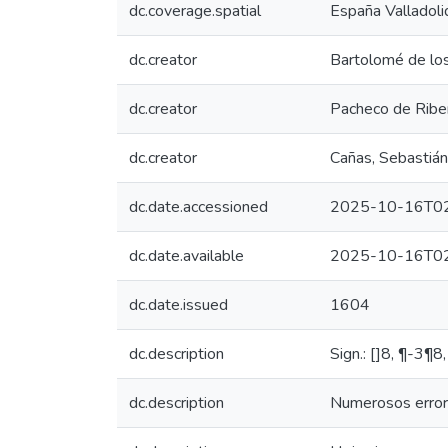
dc.coverage.spatial
España Valladoli
dc.creator
Bartolomé de lo
dc.creator
Pacheco de Riber
dc.creator
Cañas, Sebastiá
dc.date.accessioned
2025-10-16T02
dc.date.available
2025-10-16T02
dc.date.issued
1604
dc.description
Sign.: []8, ¶-3
dc.description
Numerosos errore