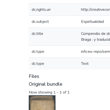
dc.rights.uri
http://creativec
dc.subject
Espiritualidad
dc.title
Compendio de doc
Braga ; y traduci
dc.type
info:eu-repo/sem
dc.type
Text
Files
Original bundle
Now showing
1 - 1 of 1