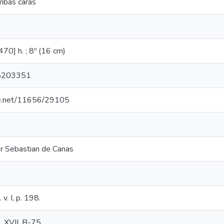
mbas caras
 470] h. ; 8º (16 cm)
5203351
dle.net/11656/29105
por Sebastian de Canas
v. I, p. 198.
s. XVII, B-75