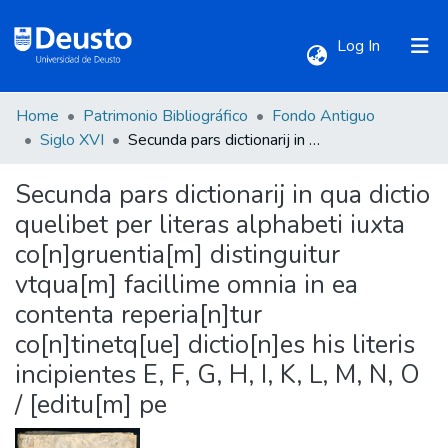
(current)
Log In
Home
Patrimonio Bibliográfico
Fondo Antiguo
Communities & Collections
Siglo XVI
Secunda pars dictionarij in qua dictio quelibet per literas alphabeti iuxta co[n]gruentia[m] distinguitur vtqua[m] facillime omnia in ea contenta reperia[n]tur co[n]tinetq[ue] dictio[n]es his literis incipientes E, F, G, H, I, K, L, M, N, O / [editu[m] pe
Secunda pars dictionarij in qua dictio
All of DSpace
quelibet per literas alphabeti iuxta
co[n]gruentia[m] distinguitur
Statistics
vtqua[m] facillime omnia in ea
contenta reperia[n]tur
co[n]tinetq[ue] dictio[n]es his literis
incipientes E, F, G, H, I, K, L, M, N, O
/ [editu[m] pe