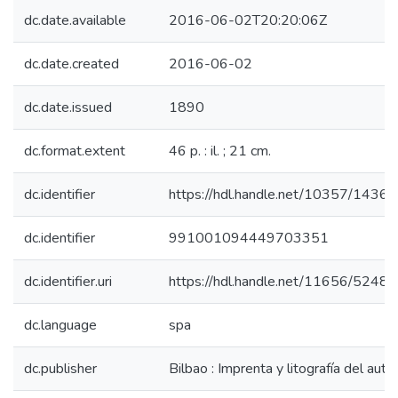
dc.date.available
2016-06-02T20:20:06Z
dc.date.created
2016-06-02
dc.date.issued
1890
dc.format.extent
46 p. : il. ; 21 cm.
dc.identifier
https://hdl.handle.net/10357/1436
dc.identifier
991001094449703351
dc.identifier.uri
https://hdl.handle.net/11656/5248
dc.language
spa
dc.publisher
Bilbao : Imprenta y litografía del auto