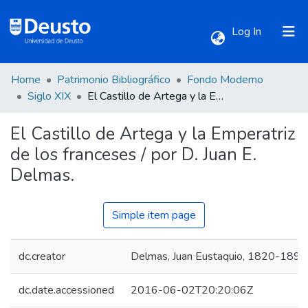
(current)
Log In
Home
Patrimonio Bibliográfico
Fondo Moderno
Communities & Collections
Siglo XIX
El Castillo de Artega y la Emperatriz de los franceses / por D. Juan E. Delmas.
El Castillo de Artega y la Emperatriz
All of DSpace
de los franceses / por D. Juan E.
Delmas.
Statistics
Simple item page
dc.creator
Delmas, Juan Eustaquio, 1820-1892
dc.date.accessioned
2016-06-02T20:20:06Z