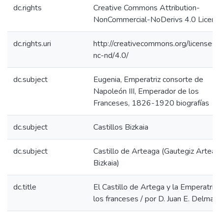
dc.rights
Creative Commons Attribution-
NonCommercial-NoDerivs 4.0 Licen
dc.rights.uri
http://creativecommons.org/licenses/
nc-nd/4.0/
dc.subject
Eugenia, Emperatriz consorte de
Napoleón III, Emperador de los
Franceses, 1826-1920 biografías
dc.subject
Castillos Bizkaia
dc.subject
Castillo de Arteaga (Gautegiz Arteag
Bizkaia)
dc.title
El Castillo de Artega y la Emperatriz
los franceses / por D. Juan E. Delmas.