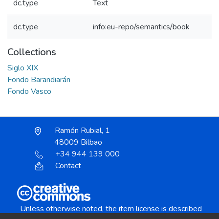
dc.type
Text
dc.type
info:eu-repo/semantics/book
Collections
Siglo XIX
Fondo Barandiarán
Fondo Vasco
Ramón Rubial, 1
48009 Bilbao
+34 944 139 000
Contact
Unless otherwise noted, the item license is described