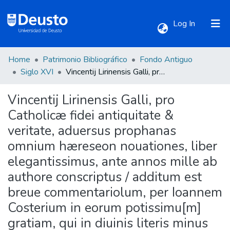
(current)
Log In
Home
Patrimonio Bibliográfico
Fondo Antiguo
Communities & Collections
Siglo XVI
Vincentij Lirinensis Galli, pro Catholicæ fidei antiquitate & veritate, aduersus prophanas omnium hæreseon nouationes, liber elegantissimus, ante annos mille ab authore conscriptus / additum est breue commentariolum, per Ioannem Costerium in eorum potissimu[m] gratiam, qui in diuinis literis minus exercitati sunt.
Vincentij Lirinensis Galli, pro
All of DSpace
Catholicæ fidei antiquitate &
veritate, aduersus prophanas
Statistics
omnium hæreseon nouationes, liber
elegantissimus, ante annos mille ab
authore conscriptus / additum est
breue commentariolum, per Ioannem
Costerium in eorum potissimu[m]
gratiam, qui in diuinis literis minus