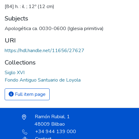
[84] h. : il. ; 12º (12 cm)
Subjects
Apologética ca. 0030-0600 (Iglesia primitiva)
URI
https://hdl.handle.net/11656/27627
Collections
Siglo XVI
Fondo Antiguo Santuario de Loyola
Full item page
Ramón Rubial, 1
48009 Bilbao
+34 944 139 000